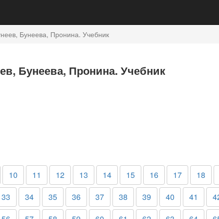
неев, Бунеева, Пронина. Учебник
еев, Бунеева, Пронина. Учебник
10
11
12
13
14
15
16
17
18
33
34
35
36
37
38
39
40
41
4
56
57
58
59
60
61
62
63
64
6