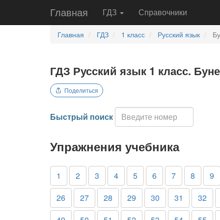
Главная
ГДЗ
Справочники
Главная
ГДЗ
1 класс
Русский язык
Бу
ГДЗ Русский язык 1 класс. Бун
Поделиться
Быстрый поиск
Упражнения учебника
1
2
3
4
5
6
7
8
9
26
27
28
29
30
31
32
49
50
51
52
53
54
55