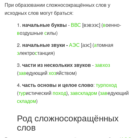
При образовании сложносокращённых слов у
исходных слов могут браться:
1.
начальные буквы
-
ВВС
[вэвээс] (
в
оенно-
в
оздушные
с
илы)
2.
начальные звуки -
АЭС
[аэс] (
а
томная
э
лектро
с
танция)
3.
части из нескольких звуков
-
завхоз
(
зав
едующий
хоз
яйством)
4.
часть основы и целое слово
:
турпоход
(
тур
истический
поход
),
завскладом
(
зав
едующий
складом
)
Род сложносокращённых
слов