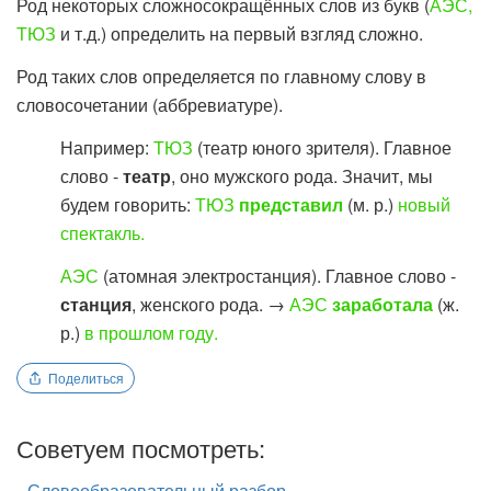
Род некоторых сложносокращённых слов из букв (
АЭС,
ТЮЗ
и т.д.) определить на первый взгляд сложно.
Род таких слов определяется по главному слову в
словосочетании (аббревиатуре).
Например:
ТЮЗ
(театр юного зрителя). Главное
слово -
театр
, оно мужского рода. Значит, мы
будем говорить:
ТЮЗ
представил
(м. р.)
новый
спектакль.
АЭС
(атомная электростанция). Главное слово -
станция
, женского рода. →
АЭС
заработала
(ж.
р.)
в прошлом году.
Поделиться
Советуем посмотреть:
Словообразовательный разбор