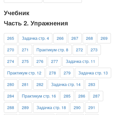
Учебник
Часть 2. Упражнения
265
Задачка стр. 4
266
267
268
269
270
271
Практикум стр. 8
272
273
274
275
276
277
Задачка стр. 11
Практикум стр. 12
278
279
Задачка стр. 13
280
281
282
Задачка стр. 14
283
284
Практикум стр. 16
285
286
287
288
289
Задачка стр. 18
290
291