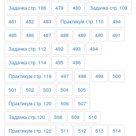
Задачка стр. 106
479
480
Задачка стр. 108
481
482
483
Практикум стр. 110
484
485
486
487
488
489
490
491
Задачка стр. 112
492
493
494
Задачка стр. 114
495
496
Практикум стр. 116
497
498
499
500
501
502
503
504
505
Практикум стр. 120
506
507
Задачка стр.120
508
509
510
Практикум стр. 122
511
512
513
514