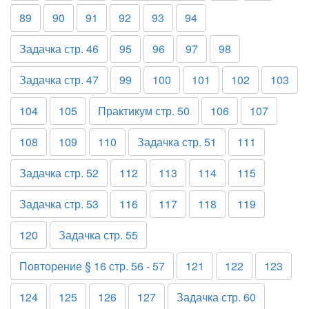
89
90
91
92
93
94
Задачка стр. 46
95
96
97
98
Задачка стр. 47
99
100
101
102
103
104
105
Практикум стр. 50
106
107
108
109
110
Задачка стр. 51
111
Задачка стр. 52
112
113
114
115
Задачка стр. 53
116
117
118
119
120
Задачка стр. 55
Повторение § 16 стр. 56 - 57
121
122
123
124
125
126
127
Задачка стр. 60