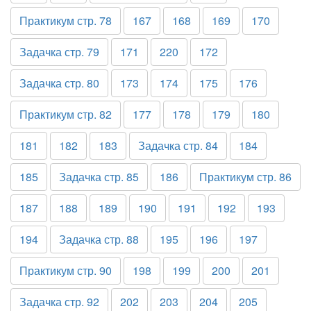
Практикум стр. 78
167
168
169
170
Задачка стр. 79
171
220
172
Задачка стр. 80
173
174
175
176
Практикум стр. 82
177
178
179
180
181
182
183
Задачка стр. 84
184
185
Задачка стр. 85
186
Практикум стр. 86
187
188
189
190
191
192
193
194
Задачка стр. 88
195
196
197
Практикум стр. 90
198
199
200
201
Задачка стр. 92
202
203
204
205