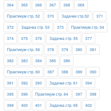
364
365
366
367
368
369
Практикум стр. 52
370
Задачки стр.52
371
372
Задачка стр. 53
373
Практикум стр. 54
374
375
376
Задачка стр. 55
377
Практикум стр. 56
378
379
380
381
382
383
384
385
386
Практикум стр. 60
387
388
389
390
391
392
393
Задачки стр. 61
394
395
396
Практикум стр. 64
397
398
399
400
401
Задачка стр. 65
402