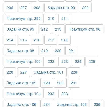
206
207
208
Задачка стр. 93
209
Практикум стр. 295
210
211
Задачка стр. 95
212
213
Практикум стр. 96
214
215
216
217
218
Задачка стр. 98
219
220
221
Практикум стр. 100
222
223
224
225
226
227
Задачка стр. 101
228
Задачка стр. 102
229
230
231
Практикум стр. 104
232
233
Задачка стр. 105
234
Задачка стр. 106
235