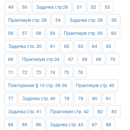
49
50
Задачка стр.26
51
52
53
Практикум стр. 28
54
Задачки стр. 28
55
56
57
58
59
Практикум стр. 30
60
Задачка стр. 30
61
62
63
64
65
66
Практикум стр.34
67
68
69
70
71
72
73
74
75
76
Повторение § 10 стр. 38-39
Практикум стр. 40
77
Задачка стр. 40
78
79
80
81
Задачка стр. 41
Практикум стр. 42
82
83
84
85
86
Задачка стр. 43
87
88