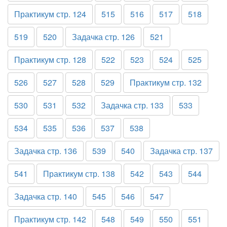
Практикум стр. 124
515
516
517
518
519
520
Задачка стр. 126
521
Практикум стр. 128
522
523
524
525
526
527
528
529
Практикум стр. 132
530
531
532
Задачка стр. 133
533
534
535
536
537
538
Задачка стр. 136
539
540
Задачка стр. 137
541
Практикум стр. 138
542
543
544
Задачка стр. 140
545
546
547
Практикум стр. 142
548
549
550
551