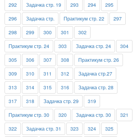
292
Задачка стр. 19
293
294
295
296
Задачка стр.
Практикум стр. 22
297
298
299
300
301
302
Практикум стр. 24
303
Задачка стр. 24
304
305
306
307
308
Практикум стр. 26
309
310
311
312
Задачка стр.27
313
314
315
316
Задачка стр. 28
317
318
Задачка стр. 29
319
Практикум стр. 30
320
Задачка стр. 30
321
322
Задачка стр. 31
323
324
325