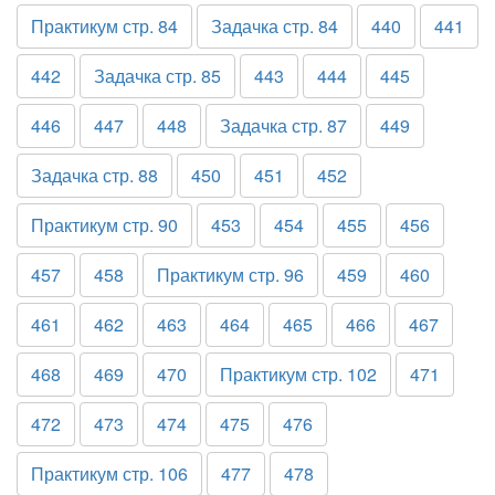
Практикум стр. 84
Задачка стр. 84
440
441
442
Задачка стр. 85
443
444
445
446
447
448
Задачка стр. 87
449
Задачка стр. 88
450
451
452
Практикум стр. 90
453
454
455
456
457
458
Практикум стр. 96
459
460
461
462
463
464
465
466
467
468
469
470
Практикум стр. 102
471
472
473
474
475
476
Практикум стр. 106
477
478