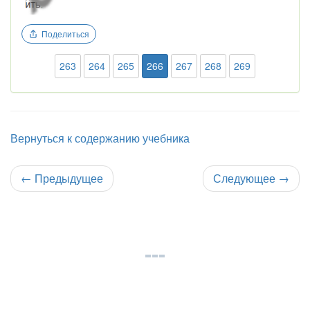
Поделиться
263
264
265
266
267
268
269
Вернуться к содержанию учебника
←
Предыдущее
Следующее
→