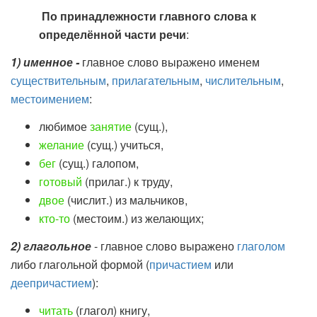
По принадлежности главного слова к
определённой части речи
:
1) именное -
главное слово выражено именем
существительным
,
прилагательным
,
числительным
,
местоимением
:
любимое
занятие
(сущ.),
желание
(сущ.) учиться,
бег
(сущ.) галопом,
готовый
(прилаг.) к труду,
двое
(числит.) из мальчиков,
кто-то
(местоим.) из желающих;
2) глагольное
- главное слово выражено
глаголом
либо глагольной формой (
причастием
или
деепричастием
):
читать
(глагол) книгу,