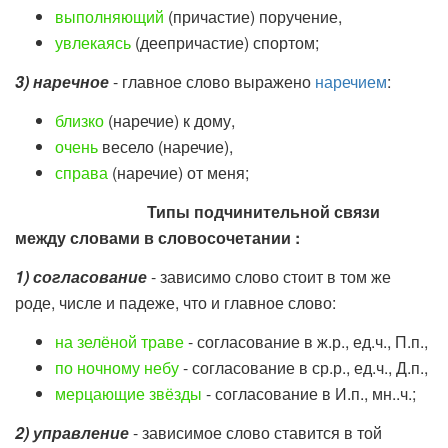
выполняющий
(причастие) поручение,
увлекаясь
(деепричастие) спортом;
3) наречное
- главное слово выражено
наречием
:
близко
(наречие) к дому,
очень
весело (наречие),
справа
(наречие) от меня;
Типы подчинительной связи
между словами в словосочетании
:
1) согласование
- зависимо слово стоит в том же
роде, числе и падеже, что и главное слово:
на зелёной траве
- согласование в ж.р., ед.ч., П.п.,
по ночному небу
- согласование в ср.р., ед.ч., Д.п.,
мерцающие звёзды
- согласование в И.п., мн..ч.;
2) управление
- зависимое слово ставится в той