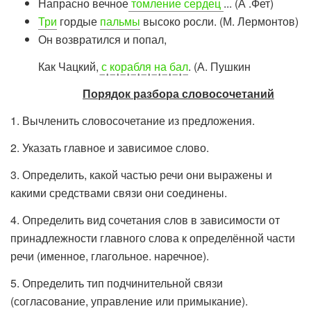
Напрасно вечное
томление сердец
... (А .Фет)
Три
гордые
пальмы
высоко росли. (М. Лермонтов)
Он возвратился и попал,
Как Чацкий,
с корабля на бал
. (А. Пушкин
Порядок разбора словосочетаний
1. Вычленить словосочетание из предложения.
2. Указать главное и зависимое слово.
3. Определить, какой частью речи они выражены и
какими средствами связи они соединены.
4. Определить вид сочетания слов в зависимости от
принадлежности главного слова к определённой части
речи (именное, глагольное. наречное).
5. Определить тип подчинительной связи
(согласование, управление или примыкание).