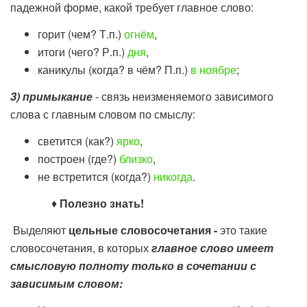
падежной форме, какой требует главное слово:
горит (чем? Т.п.)
огнём
,
итоги (чего? Р.п.)
дня
,
каникулы (когда? в чём? П.п.)
в ноябре
;
3) примыкание
- связь неизменяемого зависимого
слова с главным словом по смыслу:
светится (как?)
ярко
,
построен (где?)
близко
,
не встретится (когда?)
никогда
.
♦
Полезно знать!
Выделяют
цельные словосочетания -
это такие
словосочетания, в которых
главное слово имеет
смысловую полноту только в сочетании с
зависимым словом: