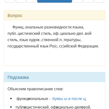
Вопрос
Функц..ональные разновидности языка,
публ..цистический стиль, оф..циально-дел..вой
стиль, язык худож..ственной л..тературы,
государственный язык Ро(с, сс)ийской Федерации.
Подсказка
Объясним правописание слов:
функц
и
ональные -
буквы ы-и после ц
;
публ
и
цистический, оф
и
циально-дел
о
вой,