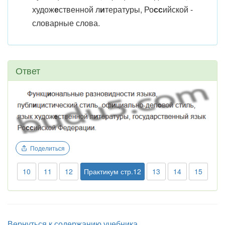
худож
е
ственной л
и
тературы, Ро
сс
ийской -
словарные слова.
Ответ
Поделиться
10
11
12
Практикум стр.12
13
14
15
Вернуться к содержанию учебника