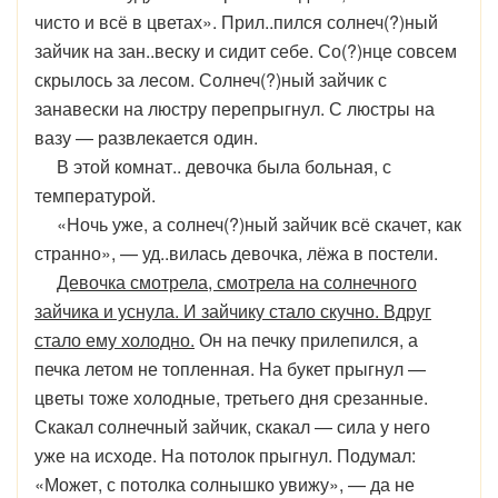
чисто и всё в цветах». Прил..пился солнеч(?)ный
зайчик на зан..веску и сидит себе. Со(?)нце совсем
скрылось за лесом. Солнеч(?)ный зайчик с
занавески на люстру перепрыгнул. С люстры на
вазу — развлекается один.
В этой комнат.. девочка была больная, с
температурой.
«Ночь уже, а солнеч(?)ный зайчик всё скачет, как
странно», — уд..вилась девочка, лёжа в постели.
Девочка смотрела, смотрела на солнечного
зайчика и уснула. И зайчику стало скучно. Вдруг
стало ему холодно.
Он на печку прилепился, а
печка летом не топленная. На букет прыгнул —
цветы тоже холодные, третьего дня срезанные.
Скакал солнечный зайчик, скакал — сила у него
уже на исходе. На потолок прыгнул. Подумал:
«Может, с потолка солнышко увижу», — да не