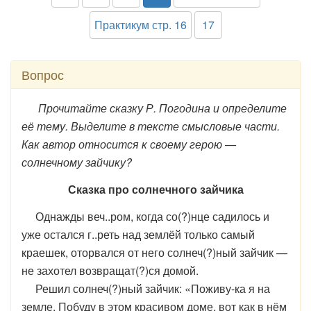
Практикум стр. 16
17
Вопрос
Прочитайте сказку Р. Погодина и определите
её тему. Выделите в тексте смысловые части.
Как автор относится к своему герою —
солнечному зайчику?
Сказка про солнечного зайчика
Однажды веч..ром, когда со(?)нце садилось и
уже остался г..реть над землёй только самый
краешек, оторвался от него солнеч(?)ный зайчик —
не захотел возвращат(?)ся домой.
Решил солнеч(?)ный зайчик: «Поживу-ка я на
земле. Побуду в этом красивом доме, вот как в нём