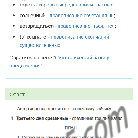
г
о
р
е́ть -
корень с чередованием гласных
;
солне
чн
ый -
правописание сочетания чн
;
возвраща
ться
-
правописание -ться, -тся
;
(в) комнат
е
-
правописание окончаний
существительных
.
Обратитесь к теме "
Синтаксический разбор
предложения
".
Ответ