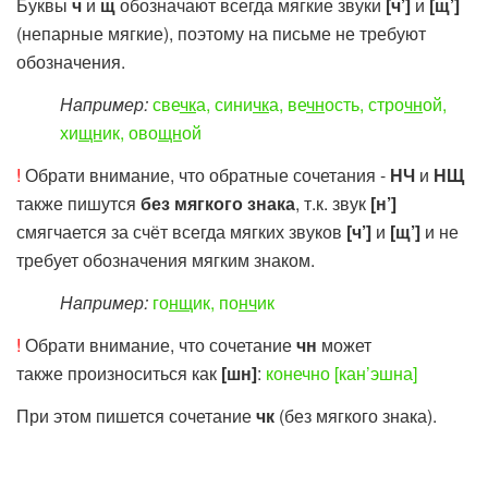
Буквы
ч
и
щ
обозначают всегда мягкие звуки
[ч’]
и
[щ’]
(непарные мягкие), поэтому на письме не требуют
обозначения.
Например:
све
чк
а, сини
чк
а, ве
чн
ость, стро
чн
ой,
хи
щн
ик, ово
щн
ой
!
Обрати внимание, что обратные сочетания -
НЧ
и
НЩ
также пишутся
без мягкого знака
, т.к. звук
[н’]
смягчается за счёт всегда мягких звуков
[ч’]
и
[щ’]
и не
требует обозначения мягким знаком.
Например:
го
нщ
ик, по
нч
ик
!
Обрати внимание, что сочетание
чн
может
также произноситься как
[шн]
:
конечно [кан’эшна]
При этом пишется сочетание
чк
(без мягкого знака).