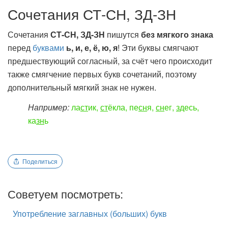
Сочетания СТ-СН, ЗД-ЗН
Сочетания
СТ-СН, ЗД-ЗН
пишутся
без мягкого знака
перед
буквами
ь, и, е, ё, ю, я
! Эти буквы смягчают
предшествующий согласный, за счёт чего происходит
также смягчение первых букв сочетаний, поэтому
дополнительный мягкий знак не нужен.
Например:
ла
ст
ик,
ст
ёкла, пе
сн
я,
сн
ег,
зд
есь,
ка
зн
ь
Поделиться
Советуем посмотреть:
Употребление заглавных (больших) букв