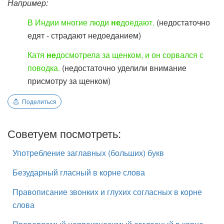
Например:
В Индии многие люди
не
доедают.
(недостаточно
едят - страдают недоеданием)
Катя
не
досмотрела за щенком, и он сорвался с
поводка.
(недостаточно уделили внимание
присмотру за щенком)
Поделиться
Советуем посмотреть:
Употребление заглавных (больших) букв
Безударный гласный в корне слова
Правописание звонких и глухих согласных в корне
слова