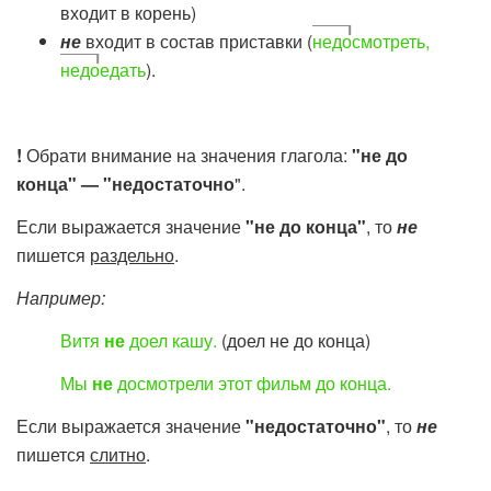
входит в корень)
не
входит в состав приставки (
недо
смотреть,
недо
едать
).
!
Обрати внимание на значения глагола:
"не до
конца" — "недостаточно
".
Если выражается значение
"не до конца"
, то
не
пишется
раздельно
.
Например:
Витя
не
доел кашу.
(доел не до конца)
Мы
не
досмотрели этот фильм до конца.
Если выражается значение
"недостаточно"
, то
не
пишется
слитно
.