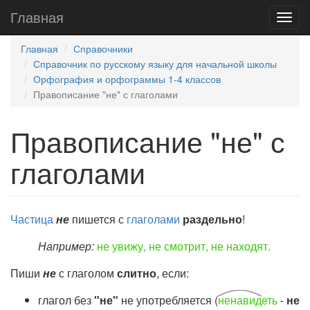
Главная
Главная
Справочники
Справочник по русскому языку для начальной школы
Орфография и орфограммы 1-4 классов
Правописание "не" с глаголами
Правописание "не" с
глаголами
Частица
не
пишется с
глаголами
раздельно
!
Например:
не увижу, не смотрит, не находят.
Пиши
не
с глаголом
слитно
, если:
глагол без
"
не"
не употребляется (
ненавид
еть
-
не