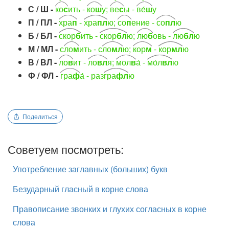
С / Ш -
ко
с
ить -
ко
ш
у;
ве
с
ы -
ве́
ш
у
П / ПЛ -
хра
п
-
хра
пл
ю;
со
п
ение -
со
пл
ю
Б / БЛ -
скор
б
ить -
скор
бл
ю;
лю
б
овь -
лю
бл
ю
М / МЛ -
с
ло
м
ить - с
ло
мл
ю;
кор
м
-
кор
мл
ю
В / ВЛ -
ло
в
ит -
ло
вл
я;
мол
в
а́ -
мо́л
вл
ю
Ф / ФЛ -
гра
ф
а́ - раз
гра
фл
ю
Поделиться
Советуем посмотреть:
Употребление заглавных (больших) букв
Безударный гласный в корне слова
Правописание звонких и глухих согласных в корне
слова