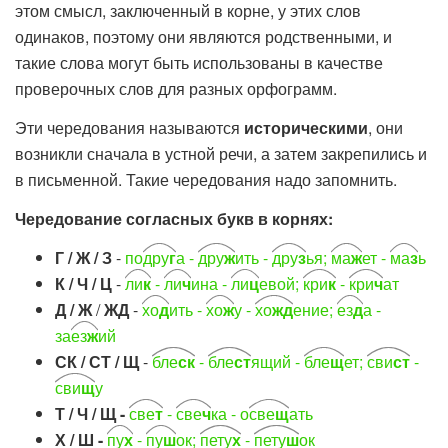
этом смысл, заключенный в корне, у этих слов
одинаков, поэтому они являются родственными, и
такие слова могут быть использованы в качестве
проверочных слов для разных орфограмм.
Эти чередования называются
историческими
, они
возникли сначала в устной речи, а затем закрепились и
в письменной. Такие чередования надо запомнить.
Чередование согласных букв в корнях:
Г / Ж / З
-
по
дру
г
а -
дру
ж
ить -
дру
з
ья;
ма
ж
ет -
ма
з
ь
К / Ч / Ц
-
ли
к
-
ли
ч
ина -
ли
ц
евой;
кри
к
-
кри
ч
ат
Д / Ж
/
ЖД
-
хо
д
ить -
хо
ж
у -
хо
жд
ение;
ез
д
а -
за
ез
ж
ий
СК / СТ / Щ
-
бле
ск
-
бле
ст
ящий -
бле
щ
ет;
сви
ст
-
сви
щ
у
Т / Ч / Щ -
све
т
-
све
ч
ка - о
све
щ
ать
Х / Ш -
пу
х
-
пу
ш
ок;
пету
х
-
пету
ш
ок