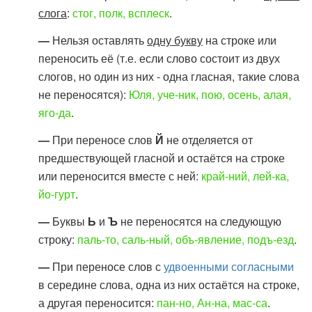
слога
:
стог, полк, всплеск
.
—
Нельзя оставлять
одну букву
на строке или
переносить её (т.е. если слово состоит из двух
слогов, но один из них - одна гласная, такие слова
не переносятся):
Юля, уче-ник, пою, осень, алая,
яго-да
.
—
При переносе слов
Й
не отделяется от
предшествующей гласной и остаётся на строке
или переносится вместе с ней:
край-ний, лей-ка,
йо-гурт
.
—
Буквы
Ь
и
Ъ
не переносятся на следующую
строку:
паль-то, саль-ный, объ-явление, подъ-езд
.
—
При переносе слов с
удвоенными согласными
в середине слова, одна из них остаётся на строке,
а другая переносится:
пан-но, Ан-на, мас-са
.