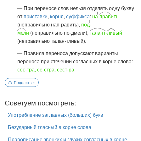
—
При переносе слов нельзя отделять одну букву
от
приставки
,
корня
,
суффикса
:
на
-
прав
ить
(неправильно нап-равить),
под
-
мел
и
(неправильно по-дмели),
талант
-
лив
ый
(неправильно талан-тливый).
—
Правила переноса допускают варианты
переноса при стечении согласных в корне слова:
сес-тра, се-стра, сест-ра
.
Поделиться
Советуем посмотреть:
Употребление заглавных (больших) букв
Безударный гласный в корне слова
Правописание звонких и глухих согласных в корне