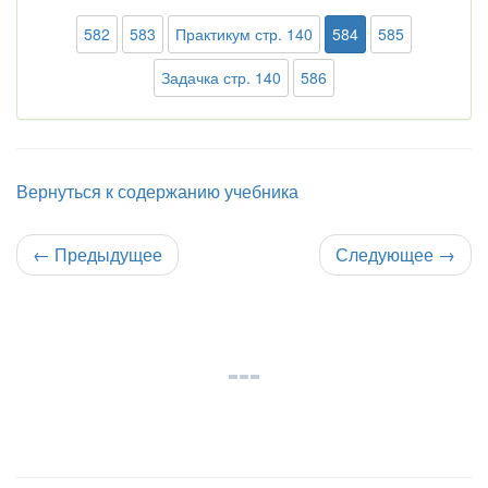
582
583
Практикум стр. 140
584
585
Задачка стр. 140
586
Вернуться к содержанию учебника
←
Предыдущее
Следующее
→