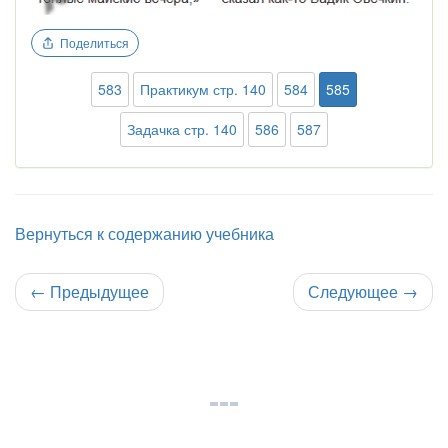
Поделиться
583
Практикум стр. 140
584
585
Задачка стр. 140
586
587
Вернуться к содержанию учебника
←
Предыдущее
Следующее
→